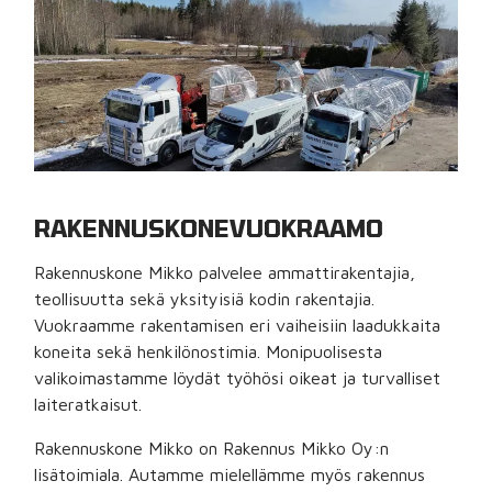
MAANTIIVISTÄJÄT
PALJUVUOKRAUS
SAHAT JA LEIKKURIT
MATONREPIJÄT
RAKENNUSKONEVUOKRAAMO
AJONEUVOT JA PERÄKÄRRYT
Rakennuskone Mikko palvelee ammattirakentajia,
teollisuutta sekä yksityisiä kodin rakentajia.
TRAKTORIT JA PYÖRÖKUORMAAJAT
Vuokraamme rakentamisen eri vaiheisiin laadukkaita
koneita sekä henkilönostimia. Monipuolisesta
SAKSILAVAT
valikoimastamme löydät työhösi oikeat ja turvalliset
laiteratkaisut.
Rakennuskone Mikko on Rakennus Mikko Oy:n
lisätoimiala. Autamme mielellämme myös rakennus