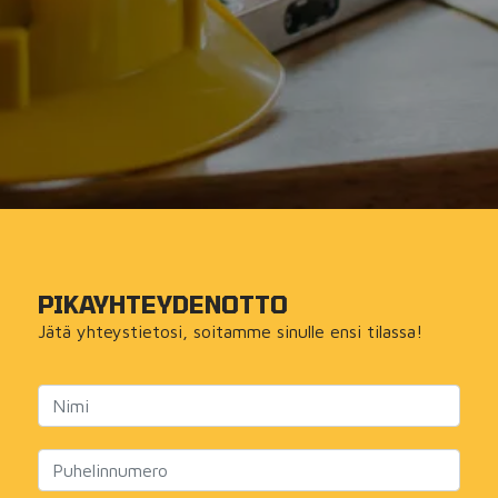
PIKA­YHTEYDENOTTO
Jätä yhteystietosi, soitamme sinulle ensi tilassa!