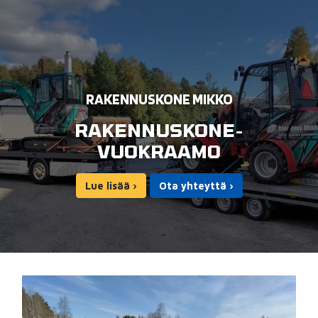
KAIVINKONEET
RAKENNUSKONE MIKKO
TYÖKALUT
RAKENNUSKONE­
VUOKRAAMO
BETONIVÄLINEET
Lue lisää ›
Ota yhteyttä ›
NAULAIMET JA
IMPULSSINAULAIMET
TIMANTTISAHAT JA HIOMAKONEET
LÄMMITYSKALUSTO JA
KONDENSSIKUIVAIN