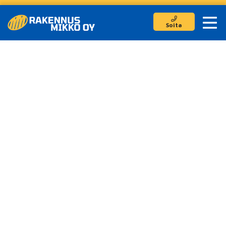
Lähetä
Soita
Rakennus Mikko Oy
Jokikyläntie 213
62500 Evijärvi
Toimitusjohtaja
0400767176
rakennustyot@rakennusmikko.fi