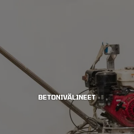
KAIVINKONEET
TYÖKALUT
BETONIVÄLINEET
NAULAIMET JA
IMPULSSINAULAIMET
BETONIVÄLINEET
TIMANTTISAHAT JA HIOMAKONEET
LÄMMITYSKALUSTO JA
KONDENSSIKUIVAIN