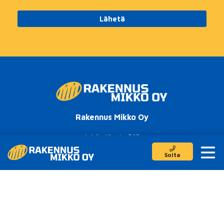
Lähetä
Rakennus Mikko Oy
Jokikyläntie 213
62500 Evijärvi
Soita
Toimitusjohtaja
0400767176
rakennustyot@rakennusmikko.fi