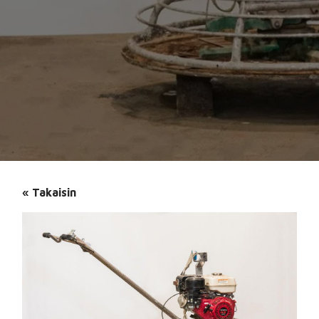
MAANTIIVISTÄJÄT
PALJUVUOKRAUS
SAHAT JA LEIKKURIT
MATONREPIJÄT
AJONEUVOT JA PERÄKÄRRYT
« Takaisin
TRAKTORIT JA PYÖRÖKUORMAAJAT
SAKSILAVAT